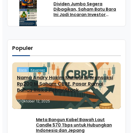
Dividen Jumbo Segera
Dibagikan, Saham Batu Bara
Ini Jadi Incaran Investor
Jelang Cum Date
Populer
Bisnis
Keuangan
Nama Andry Hakim Muncul di Transaksi
Rp200 M Saham CBRE, Pasar Ramai
Bahas Risiko Penny Stock
Oktober 12, 2025
Meta Bangun Kabel Bawah Laut
Candle 570 Tbps untuk Hubungkan
Indonesia dan Jepang