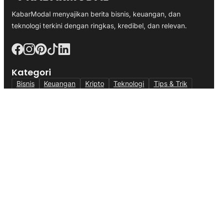
KabarModal menyajikan berita bisnis, keuangan, dan
teknologi terkini dengan ringkas, kredibel, dan relevan.
Kategori
Bisnis
Keuangan
Kripto
Teknologi
Tips & Trik
Halaman
Tentang
Iklan & Kemitraan
Kontak Kami
Metodologi Data
Indeks
Alamat
Kantor:
Jl. Veteran III, Banjar Waru, Kec. Ciawi, Kabupaten
Bogor, Jawa Barat 16720