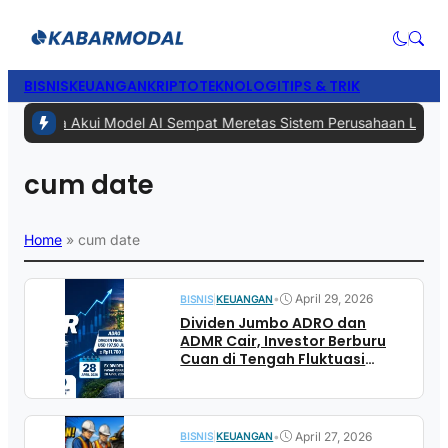
BISNIS
KEUANGAN
KRIPTO
TEKNOLOGI
TIPS & TRIK
#1 -
Meta Akui Model AI Sempat Meretas Sistem Perusahaan Lain Saat
cum date
Home
»
cum date
•
April 29, 2026
BISNIS
|
KEUANGAN
Dividen Jumbo ADRO dan
ADMR Cair, Investor Berburu
Cuan di Tengah Fluktuasi
Harga Saham
•
April 27, 2026
BISNIS
|
KEUANGAN