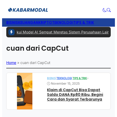
BISNIS
KEUANGAN
KRIPTO
TEKNOLOGI
TIPS & TRIK
 -
Meta Akui Model AI Sempat Meretas Sistem Perusahaan Lain Saat P
cuan dari CapCut
Home
»
cuan dari CapCut
•
BISNIS
|
TEKNOLOGI
|
TIPS & TRIK
November 15, 2025
Klaim di CapCut Bisa Dapat
Saldo DANA Rp80 Ribu, Begini
Cara dan Syarat Terbarunya