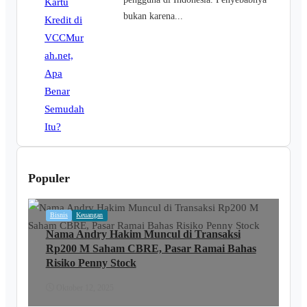
bukan karena...
Populer
Bisnis
Keuangan
Nama Andry Hakim Muncul di Transaksi
Rp200 M Saham CBRE, Pasar Ramai Bahas
Risiko Penny Stock
Oktober 12, 2025