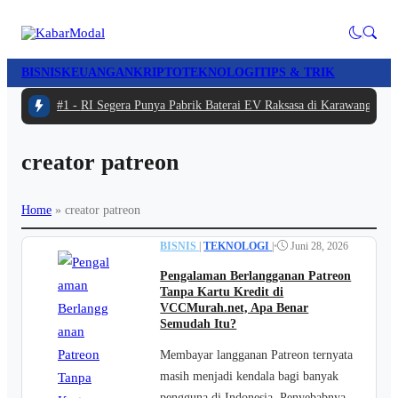
BISNIS
KEUANGAN
KRIPTO
TEKNOLOGI
TIPS & TRIK
#1 -
RI Segera Punya Pabrik Baterai EV Raksasa di Karawang, Inve
creator patreon
Home
»
creator patreon
BISNIS
|
TEKNOLOGI
|
•
Juni 28, 2026
Pengalaman Berlangganan Patreon
Tanpa Kartu Kredit di
VCCMurah.net, Apa Benar
Semudah Itu?
Membayar langganan Patreon ternyata
masih menjadi kendala bagi banyak
pengguna di Indonesia. Penyebabnya