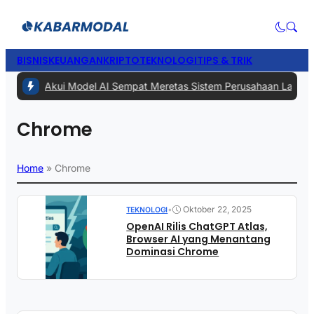
BISNIS
KEUANGAN
KRIPTO
TEKNOLOGI
TIPS & TRIK
1 -
Meta Akui Model AI Sempat Meretas Sistem Perusahaan Lain Saat 
Chrome
Home
»
Chrome
•
Oktober 22, 2025
TEKNOLOGI
OpenAI Rilis ChatGPT Atlas,
Browser AI yang Menantang
Dominasi Chrome