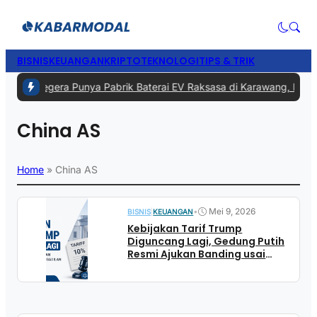
BISNIS
KEUANGAN
KRIPTO
TEKNOLOGI
TIPS & TRIK
#1 -
RI Segera Punya Pabrik Baterai EV Raksasa di Karawang, Invest
China AS
Home
»
China AS
•
Mei 9, 2026
BISNIS
|
KEUANGAN
Kebijakan Tarif Trump
Diguncang Lagi, Gedung Putih
Resmi Ajukan Banding usai
Diblokir Pengadilan