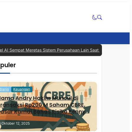
AI Sempat Meretas Sistem Perusahaan Lain Saat Pengujian, Industri
puler
Bisnis
Keuangan
Nama Andry Hakim Muncul di
Transaksi Rp200 M Saham CBRE,
asar Ramai Bahas Risiko Penny
Stock
Oktober 12, 2025