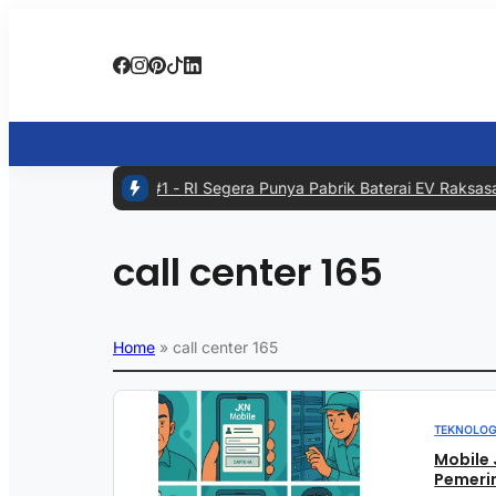
#1 -
RI Segera Punya Pabrik Baterai EV Raksasa d
call center 165
Home
»
call center 165
TEKNOLOG
Mobile 
Pemeri