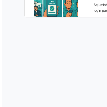
Sejumla
login pa