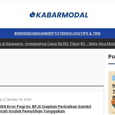
BISNIS
KEUANGAN
KRIPTO
TEKNOLOGI
TIPS & TRIK
i Karawang, Investasinya Capai Rp153 Triliun
|
#2 -
Meta Akui Model 
Po
P
•
Oktober 16, 2025
I
JKN Error Pagi Ini, BPJS Siapkan Perbaikan Sambil
ntah Godok Pemutihan Tunggakan