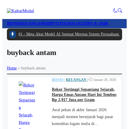
BISNIS
KEUANGAN
KRIPTO
TEKNOLOGI
TIPS & TRIK
#1 -
Meta Akui Model AI Sempat Meretas Sistem Perusahaan Lain S
buyback antam
Home
»
buyback antam
BISNIS
|
KEUANGAN
|
•
Januari 26, 2026
Rekor Tertinggi Sepanjang Sejarah,
Harga Emas Antam Hari Ini Tembus
Rp 2,917 Juta per Gram
Awal pekan di akhir Januari 2026
menjadi momen bersejarah bagi pasar
komoditas logam mulia di...