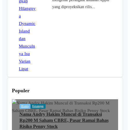
yang diproyeksikan rilis...
Populer
Bisnis
Keuangan
Nama Andry Hakim Muncul di Transaksi
Rp200 M Saham CBRE, Pasar Ramai Bahas
Risiko Penny Stock