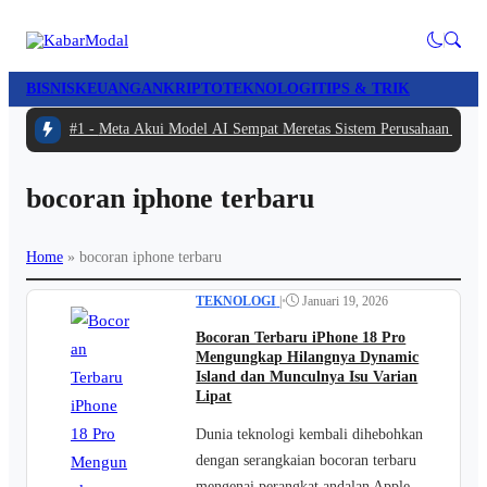
BISNIS
KEUANGAN
KRIPTO
TEKNOLOGI
TIPS & TRIK
#1 -
Meta Akui Model AI Sempat Meretas Sistem Perusahaan Lain S
bocoran iphone terbaru
Home
»
bocoran iphone terbaru
TEKNOLOGI
|
•
Januari 19, 2026
Bocoran Terbaru iPhone 18 Pro
Mengungkap Hilangnya Dynamic
Island dan Munculnya Isu Varian
Lipat
Dunia teknologi kembali dihebohkan
dengan serangkaian bocoran terbaru
mengenai perangkat andalan Apple