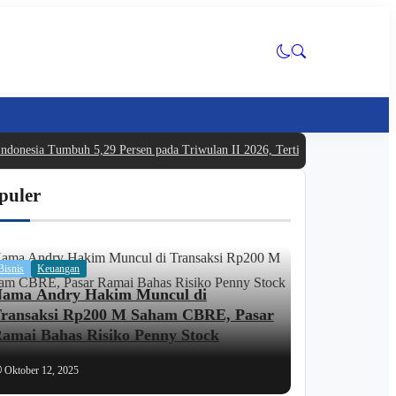
ndonesia Tumbuh 5,29 Persen pada Triwulan II 2026, Tertinggi dalam Lima 
puler
Bisnis
Keuangan
ama Andry Hakim Muncul di
ransaksi Rp200 M Saham CBRE, Pasar
amai Bahas Risiko Penny Stock
Oktober 12, 2025