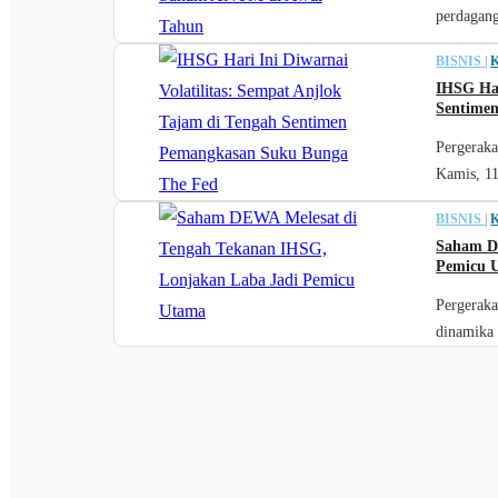
perdagang
BISNIS
|
IHSG Har
Sentime
Pergerak
Kamis, 11
BISNIS
|
Saham D
Pemicu 
Pergeraka
dinamika 