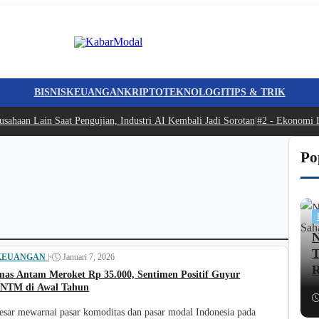
BISNIS
KEUANGAN
KRIPTO
TEKNOLOGI
TIPS & TRIK
ahaan Lain Saat Pengujian, Industri AI Kembali Jadi Sorotan
|
#2 -
Ekonomi I
Po
N
T
KEUANGAN
|
•
Januari 7, 2026
R
as Antam Meroket Rp 35.000, Sentimen Positif Guyur
NTM di Awal Tahun
esar mewarnai pasar komoditas dan pasar modal Indonesia pada