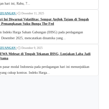
an hari ini, Rabu, 7...
KEUANGAN
|
•
Desember 11, 2025
i Ini Diwarnai Volatilitas: Sempat Anjlok Tajam di Tengah
n Pemangkasan Suku Bunga The Fed
an Indeks Harga Saham Gabungan (IHSG) pada perdagangan
 Desember 2025, mencatatkan dinamika yang...
KEUANGAN
|
•
Desember 9, 2025
EWA Melesat di Tengah Tekanan IHSG, Lonjakan Laba Jadi
Utama
n pasar modal Indonesia pada perdagangan hari ini menunjukkan
yang cukup kontras. Indeks Harga...