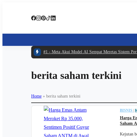
#1 -
Meta Akui Model AI Sempat Meretas Sistem Perus
berita saham terkini
Home
»
berita saham terkini
BISNIS
|
Harga Em
Saham A
Kejutan b