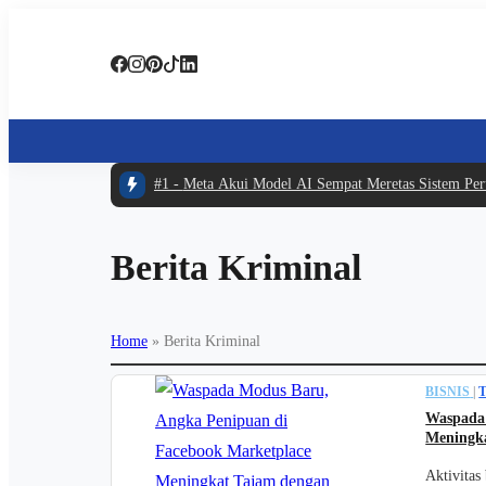
#1 -
Meta Akui Model AI Sempat Meretas Sistem Perus
Berita Kriminal
Home
»
Berita Kriminal
BISNIS
|
Waspada 
Meningka
Aktivitas