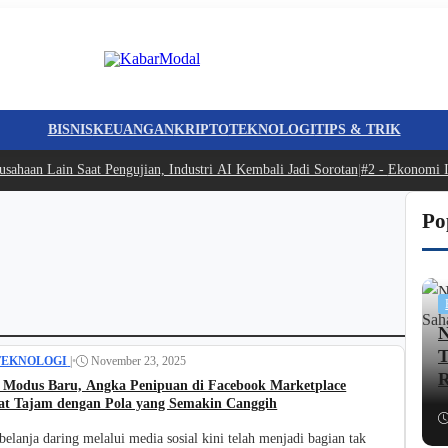
BISNIS
KEUANGAN
KRIPTO
TEKNOLOGI
TIPS & TRIK
ahaan Lain Saat Pengujian, Industri AI Kembali Jadi Sorotan
|
#2 -
Ekonomi I
Po
N
T
TEKNOLOGI
|
•
November 23, 2025
R
Modus Baru, Angka Penipuan di Facebook Marketplace
t Tajam dengan Pola yang Semakin Canggih
 belanja daring melalui media sosial kini telah menjadi bagian tak