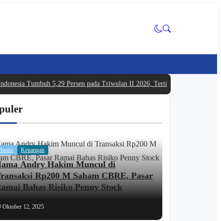
ndonesia Tumbuh 5,29 Persen pada Triwulan II 2026, Tertinggi dalam Lima 
puler
Bisnis
Keuangan
ama Andry Hakim Muncul di
ransaksi Rp200 M Saham CBRE, Pasar
amai Bahas Risiko Penny Stock
Oktober 12, 2025