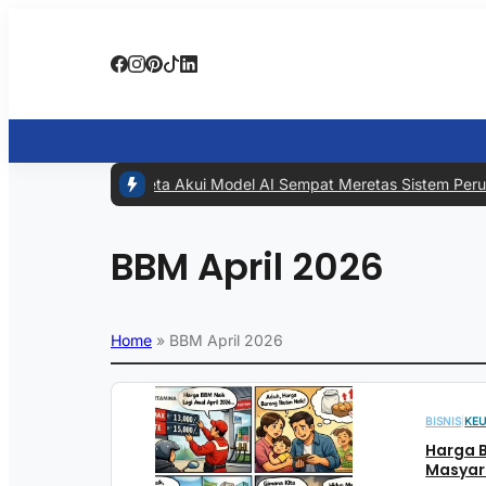
#1 -
Meta Akui Model AI Sempat Meretas Sistem Perusaha
BBM April 2026
Home
»
BBM April 2026
BISNIS
|
KE
Harga B
Masyara