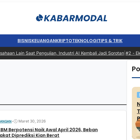
BISNIS
KEUANGAN
KRIPTO
TEKNOLOGI
TIPS & TRIK
an Lain Saat Pengujian, Industri AI Kembali Jadi Sorotan
|
#2 -
Eko
Po
P
•
Maret 30, 2026
UANGAN
BM Berpotensi Naik Awal April 2026, Beban
kat Diprediksi Kian Berat