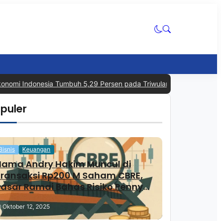
nomi Indonesia Tumbuh 5,29 Persen pada Triwulan II 2026, Tertingg
puler
Bisnis
Keuangan
Nama Andry Hakim Muncul di
Transaksi Rp200 M Saham CBRE,
asar Ramai Bahas Risiko Penny
Stock
Oktober 12, 2025