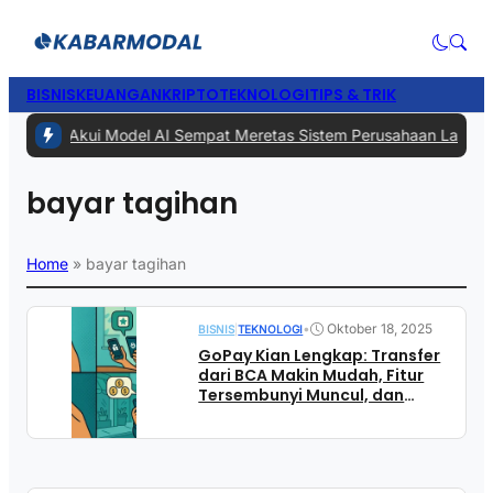
BISNIS
KEUANGAN
KRIPTO
TEKNOLOGI
TIPS & TRIK
1 -
Meta Akui Model AI Sempat Meretas Sistem Perusahaan Lain Saat 
bayar tagihan
Home
»
bayar tagihan
•
Oktober 18, 2025
BISNIS
|
TEKNOLOGI
GoPay Kian Lengkap: Transfer
dari BCA Makin Mudah, Fitur
Tersembunyi Muncul, dan
Layanan Baru Hadir di Aplikasi