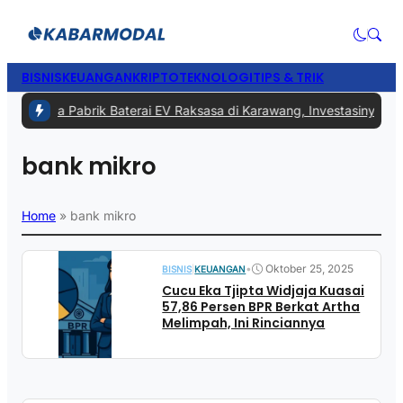
BISNIS
KEUANGAN
KRIPTO
TEKNOLOGI
TIPS & TRIK
era Punya Pabrik Baterai EV Raksasa di Karawang, Investasinya Capa
bank mikro
Home
»
bank mikro
•
Oktober 25, 2025
BISNIS
|
KEUANGAN
Cucu Eka Tjipta Widjaja Kuasai
57,86 Persen BPR Berkat Artha
Melimpah, Ini Rinciannya