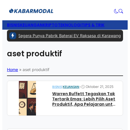
BISNIS
KEUANGAN
KRIPTO
TEKNOLOGI
TIPS & TRIK
#1 -
RI Segera Punya Pabrik Baterai EV Raksasa di Karawang, Inves
aset produktif
Home
»
aset produktif
•
Oktober 21, 2025
BISNIS
|
KEUANGAN
Warren Buffett Tegaskan Tak
Tertarik Emas: Lebih Pilih Aset
Produktif, Apa Pelajaran untuk
Investor?