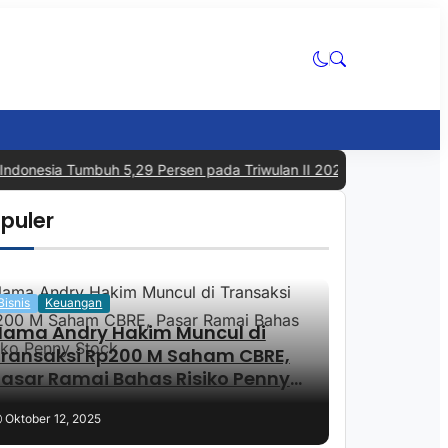
nesia Tumbuh 5,29 Persen pada Triwulan II 2026, Tertinggi dalam L
puler
Bisnis
Keuangan
Nama Andry Hakim Muncul di
Transaksi Rp200 M Saham CBRE,
asar Ramai Bahas Risiko Penny
Stock
Oktober 12, 2025