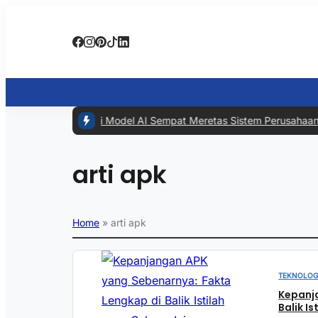
#1 -
Meta Akui Model AI Sempat Meretas Sistem Perusahaan Lain S
arti apk
Home
»
arti apk
TEKNOLOG
Kepanj
Balik I