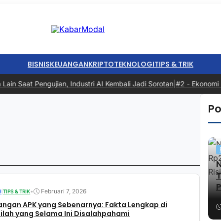
BISNIS
KEUANGAN
KRIPTO
TEKNOLOGI
TIPS & TRIK
aat Pengujian, Industri AI Kembali Jadi Sorotan
|
#2 -
Ekonomi Indo
Po
P
•
Februari 7, 2026
I
|
TIPS & TRIK
angan APK yang Sebenarnya: Fakta Lengkap di
stilah yang Selama Ini Disalahpahami