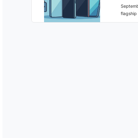
Septemb
flagship