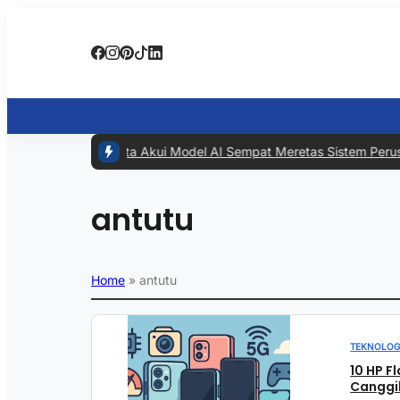
#1 -
Meta Akui Model AI Sempat Meretas Sistem Perusaha
antutu
Home
»
antutu
TEKNOLOG
10 HP F
Canggih