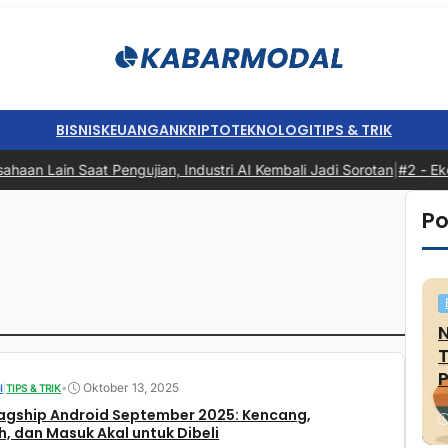
BISNIS
KEUANGAN
KRIPTO
TEKNOLOGI
TIPS & TRIK
an Lain Saat Pengujian, Industri AI Kembali Jadi Sorotan
|
#2 -
Ekon
Po
P
•
Oktober 13, 2025
I
|
TIPS & TRIK
lagship Android September 2025: Kencang,
, dan Masuk Akal untuk Dibeli