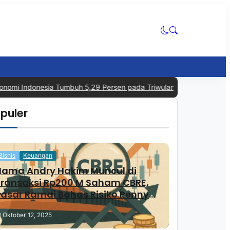
omi Indonesia Tumbuh 5,29 Persen pada Triwulan II 2026, Tertingg
puler
Bisnis
Keuangan
Nama Andry Hakim Muncul di
Transaksi Rp200 M Saham CBRE,
asar Ramai Bahas Risiko Penny
Stock
Oktober 12, 2025