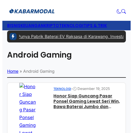
BISNIS
KEUANGAN
KRIPTO
TEKNOLOGI
TIPS & TRIK
egera Punya Pabrik Baterai EV Raksasa di Karawang, Investasinya Ca
Android Gaming
Home
»
Android Gaming
•
Desember 19, 2025
TEKNOLOGI
Honor Siap Guncang Pasar
Ponsel Gaming Lewat Seri Win,
Bawa Baterai Jumbo dan
Kipas Pendingin Internal