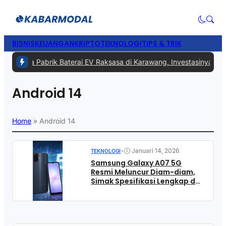
BISNIS
KEUANGAN
KRIPTO
TEKNOLOGI
TIPS & TRIK
era Punya Pabrik Baterai EV Raksasa di Karawang, Investasinya Capa
Android 14
Home
»
Android 14
•
Januari 14, 2026
TEKNOLOGI
Samsung Galaxy A07 5G
Resmi Meluncur Diam-diam,
Simak Spesifikasi Lengkap dan
Harganya