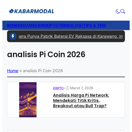
BISNIS
KEUANGAN
KRIPTO
TEKNOLOGI
TIPS & TRIK
1 -
RI Segera Punya Pabrik Baterai EV Raksasa di Karawang, Investas
analisis Pi Coin 2026
Home
»
analisis Pi Coin 2026
•
Maret 7, 2026
KRIPTO
Analisis Harga Pi Network:
Mendekati Titik Kritis,
Breakout atau Bull Trap?