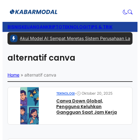
BISNIS
KEUANGAN
KRIPTO
TEKNOLOGI
TIPS & TRIK
1 -
Meta Akui Model AI Sempat Meretas Sistem Perusahaan Lain Saat 
alternatif canva
Home
»
alternatif canva
•
Oktober 20, 2025
TEKNOLOGI
Canva Down Global,
Pengguna Keluhkan
Gangguan Saat Jam Kerja