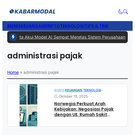
BISNIS
KEUANGAN
KRIPTO
TEKNOLOGI
TIPS & TRIK
#1 -
Meta Akui Model AI Sempat Meretas Sistem Perusahaan Lain Sa
administrasi pajak
Home
»
administrasi pajak
•
BISNIS
|
KEUANGAN
|
TEKNOLOGI
Oktober 15, 2025
Norwegia Perkuat Arah
Kebijakan: Negosiasi Pajak
dengan UE, Rumah Sakit
Didorong Go Digital, dan Uji
Coba Dokter Online di Gminas