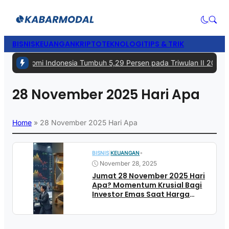
BISNIS
KEUANGAN
KRIPTO
TEKNOLOGI
TIPS & TRIK
#1 -
Ekonomi Indonesia Tumbuh 5,29 Persen pada Triwulan II 2026, T
28 November 2025 Hari Apa
Home
»
28 November 2025 Hari Apa
•
BISNIS
|
KEUANGAN
November 28, 2025
Jumat 28 November 2025 Hari
Apa? Momentum Krusial Bagi
Investor Emas Saat Harga
Antam dan UBS Mengalami
Penyesuaian