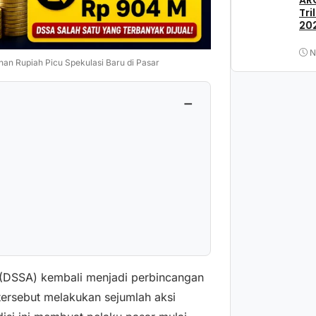
ARC
Tri
202
N
nan Rupiah Picu Spekulasi Baru di Pasar
−
 (DSSA) kembali menjadi perbincangan
 tersebut melakukan sejumlah aksi