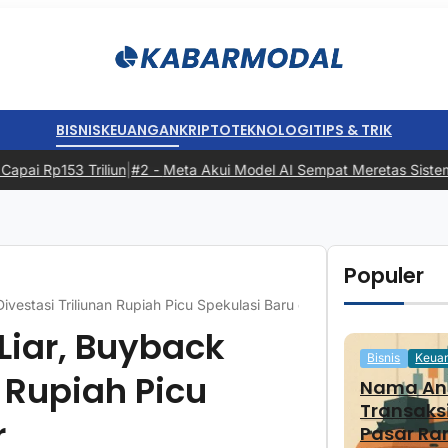
BISNIS
KEUANGAN
KRIPTO
TEKNOLOGI
TIPS & TRIK
 Rp153 Triliun
|
#2 -
Meta Akui Model AI Sempat Meretas Sistem Perus
Populer
estasi Triliunan Rupiah Picu Spekulasi Baru di Pasar
iar, Buyback
Bisnis
Keua
n Rupiah Picu
Nama And
Transaks
r
Pasar Ra