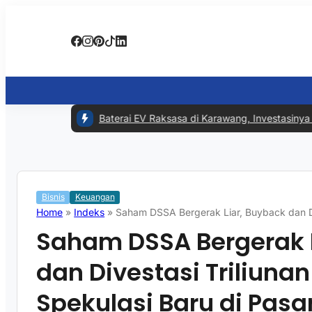
ra Punya Pabrik Baterai EV Raksasa di Karawang, Investasinya Capai
Bisnis
Keuangan
Home
»
Indeks
»
Saham DSSA Bergerak Liar, Buyback dan Div
Saham DSSA Bergerak L
dan Divestasi Triliuna
Spekulasi Baru di Pasa