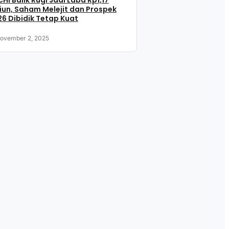
HI Balik Rugi Jadi Laba Rp1,17
liun, Saham Melejit dan Prospek
6 Dibidik Tetap Kuat
ovember 2, 2025