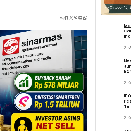
Stock
Oktober 12, 
Facebook
Twitter
Pinterest
Mail
WhatsApp
Me
Ca
In
O
Neo
Jum
Ran
O
IPO
Pas
Ten
O