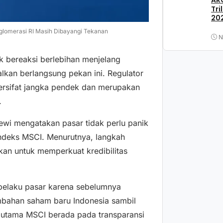
ARC
Tri
202
glomerasi RI Masih Dibayangi Tekanan
N
k bereaksi berlebihan menjelang
kan berlangsung pekan ini. Regulator
h bersifat jangka pendek dan merupakan
.
wi mengatakan pasar tidak perlu panik
indeks MSCI. Menurutnya, langkah
ukan untuk memperkuat kredibilitas
 pelaku pasar karena sebelumnya
bahan saham baru Indonesia sambil
 utama MSCI berada pada transparansi