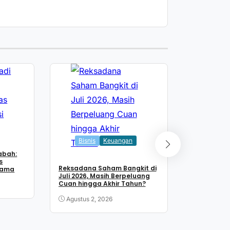
Bisnis
Laba Vale 
Rp1,89 Tril
Bisnis
Keuangan
Melesat di
Nikel
abah:
Juli 30, 2
s
Reksadana Saham Bangkit di
tama
Juli 2026, Masih Berpeluang
Cuan hingga Akhir Tahun?
Agustus 2, 2026