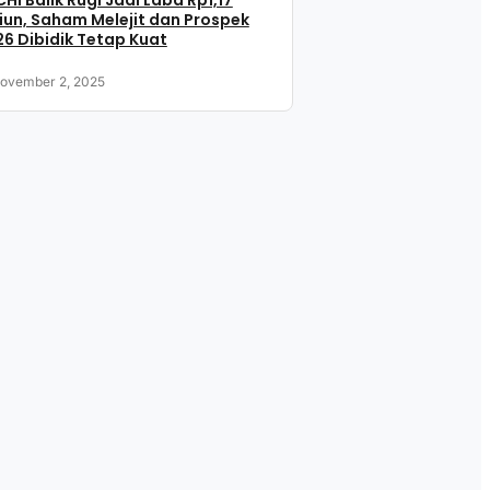
HI Balik Rugi Jadi Laba Rp1,17
liun, Saham Melejit dan Prospek
6 Dibidik Tetap Kuat
ovember 2, 2025