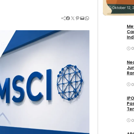
Stock
Oktober 12, 
Facebook
Twitter
Pinterest
Mail
WhatsApp
Me
Ca
In
O
Neo
Jum
Ran
O
IPO
Pas
Ten
O