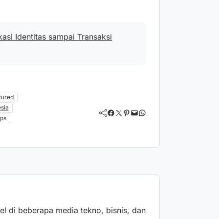
asi Identitas sampai Transaksi
tured
sia
Facebook
Twitter
Pinterest
Mail
WhatsApp
ps
kel di beberapa media tekno, bisnis, dan