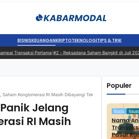
BISNIS
KEUANGAN
KRIPTO
TEKNOLOGI
TIPS & TRIK
ai Transaksi Pertama
|
#2 -
Reksadana Saham Bangkit di Juli 2026, M
Populer
I, Saham Konglomerasi RI Masih Dibayangi Tekanan
 Panik Jelang
Bisnis
Keua
rasi RI Masih
Nama And
Transaks
Pasar Ra