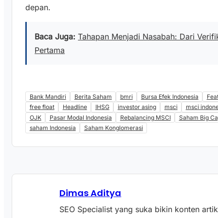
depan.
Baca Juga:
Tahapan Menjadi Nasabah: Dari Verifik
Pertama
Bank Mandiri
Berita Saham
bmri
Bursa Efek Indonesia
Fea
free float
Headline
IHSG
investor asing
msci
msci indone
OJK
Pasar Modal Indonesia
Rebalancing MSCI
Saham Big Ca
saham Indonesia
Saham Konglomerasi
Dimas Aditya
SEO Specialist yang suka bikin konten arti