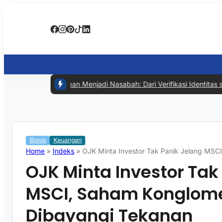
#1 -
Tahapan Menjadi Nasabah: Dari Verifikasi Identitas samp
Bisnis
Keuangan
Home
»
Indeks
»
OJK Minta Investor Tak Panik Jelang MSC
OJK Minta Investor Tak
MSCI, Saham Konglome
Dibayangi Tekanan