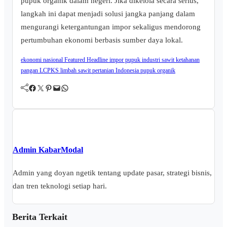
pupuk organik dalam negeri. Jika dikelola secara serius,
langkah ini dapat menjadi solusi jangka panjang dalam
mengurangi ketergantungan impor sekaligus mendorong
pertumbuhan ekonomi berbasis sumber daya lokal.
ekonomi nasional
Featured
Headline
impor pupuk
industri sawit
ketahanan
pangan
LCPKS
limbah sawit
pertanian Indonesia
pupuk organik
Facebook
Twitter
Pinterest
Mail
WhatsApp
Admin KabarModal
Admin yang doyan ngetik tentang update pasar, strategi bisnis,
dan tren teknologi setiap hari.
Berita Terkait