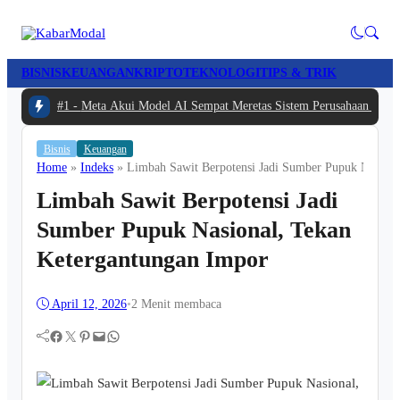
BISNIS
KEUANGAN
KRIPTO
TEKNOLOGI
TIPS & TRIK
#1 -
Meta Akui Model AI Sempat Meretas Sistem Perusahaan Lain S
Bisnis
Keuangan
Home
»
Indeks
»
Limbah Sawit Berpotensi Jadi Sumber Pupuk Nasiona
Limbah Sawit Berpotensi Jadi
Sumber Pupuk Nasional, Tekan
Ketergantungan Impor
April 12, 2026
•
2 Menit membaca
Facebook
Twitter
Pinterest
Mail
WhatsApp