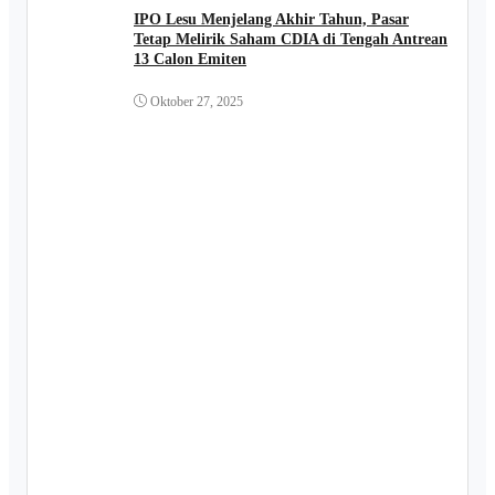
IPO Lesu Menjelang Akhir Tahun, Pasar
Tetap Melirik Saham CDIA di Tengah Antrean
13 Calon Emiten
Oktober 27, 2025