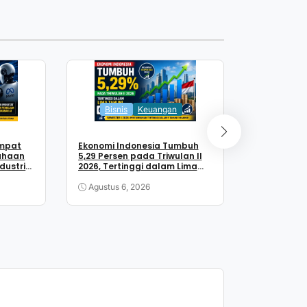
Bisnis
Keuangan
Tekno
empat
Ekonomi Indonesia Tumbuh
Mazda CX-
ahaan
5,29 Persen pada Triwulan II
SUV sebaga
dustri
2026, Tertinggi dalam Lima
Konsumsi 
an
Tahun
Agustus 6, 2026
Agustus 5