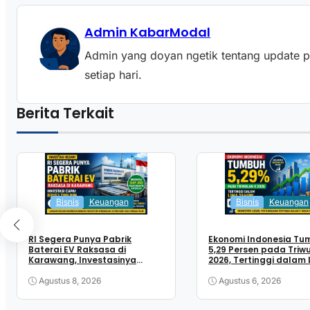
Admin KabarModal
Admin yang doyan ngetik tentang update pas
setiap hari.
Berita Terkait
Bisnis
Keuangan
Bisnis
Keuangan
RI Segera Punya Pabrik
Ekonomi Indonesia Tu
Baterai EV Raksasa di
5,29 Persen pada Triwu
Karawang, Investasinya
2026, Tertinggi dalam
Capai Rp153 Triliun
Tahun
Agustus 8, 2026
Agustus 6, 2026