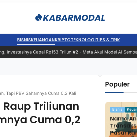
BISNIS
KEUANGAN
KRIPTO
TEKNOLOGI
TIPS & TRIK
vestasinya Capai Rp153 Triliun
|
#2 -
Meta Akui Model AI Sempat Meret
Populer
piah, Tapi PBV Sahamnya Cuma 0,2 Kali
 Raup Triliunan
Bisnis
Keua
amnya Cuma 0,2
Nama And
Transaks
Pasar Ra