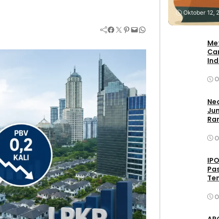
Stock
Oktober 12, 
Facebook
Twitter
Pinterest
Mail
WhatsApp
Me
Ca
In
O
Neo
Jum
Ran
O
IPO
Pas
Ten
O