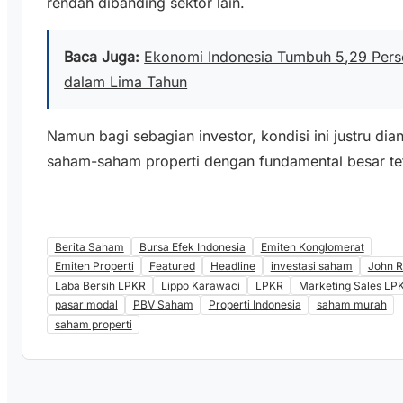
rendah dibanding sektor lain.
Baca Juga:
Ekonomi Indonesia Tumbuh 5,29 Persen
dalam Lima Tahun
Namun bagi sebagian investor, kondisi ini justru 
saham-saham properti dengan fundamental besar teta
Berita Saham
Bursa Efek Indonesia
Emiten Konglomerat
Emiten Properti
Featured
Headline
investasi saham
John R
Laba Bersih LPKR
Lippo Karawaci
LPKR
Marketing Sales LP
pasar modal
PBV Saham
Properti Indonesia
saham murah
saham properti