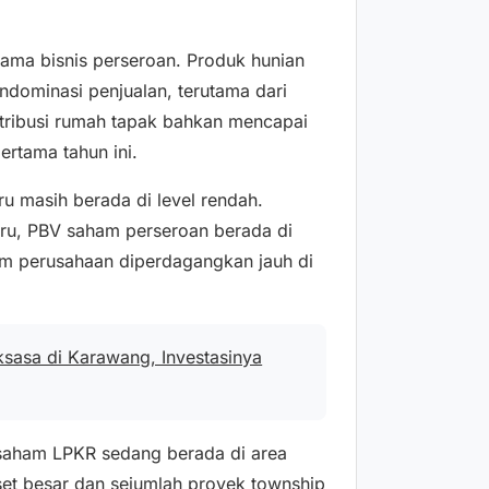
ama bisnis perseroan. Produk hunian
dominasi penjualan, terutama dari
tribusi rumah tapak bahkan mencapai
pertama tahun ini.
ru masih berada di level rendah.
aru, PBV saham perseroan berada di
aham perusahaan diperdagangkan jauh di
ksasa di Karawang, Investasinya
 saham LPKR sedang berada di area
set besar dan sejumlah proyek township