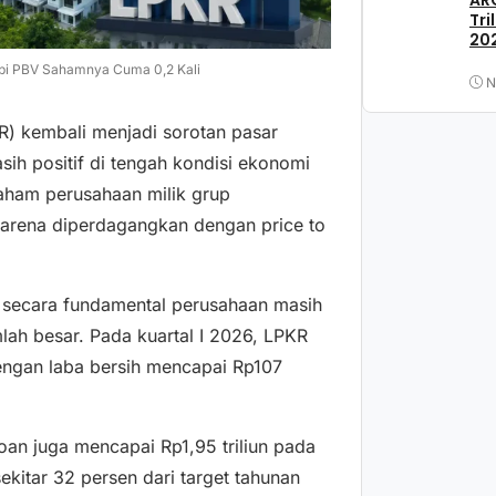
ARC
Tri
202
Tapi PBV Sahamnya Cuma 0,2 Kali
N
R) kembali menjadi sorotan pasar
sih positif di tengah kondisi ekonomi
saham perusahaan milik grup
 karena diperdagangkan dengan price to
a secara fundamental perusahaan masih
ah besar. Pada kuartal I 2026, LPKR
dengan laba bersih mencapai Rp107
roan juga mencapai Rp1,95 triliun pada
sekitar 32 persen dari target tahunan