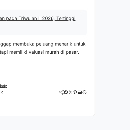
 pada Triwulan II 2026, Tertinggi
dianggap membuka peluang menarik untuk
pi memiliki valuasi murah di pasar.
iady
Facebook
Twitter
Pinterest
Mail
WhatsApp
KR