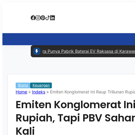
#1 -
RI Segera Punya Pabrik Baterai EV Raksasa di Karawang, In
Bisnis
Keuangan
Home
»
Indeks
»
Emiten Konglomerat Ini Raup Triliunan Ru
Emiten Konglomerat Ini
Rupiah, Tapi PBV Sah
Kali