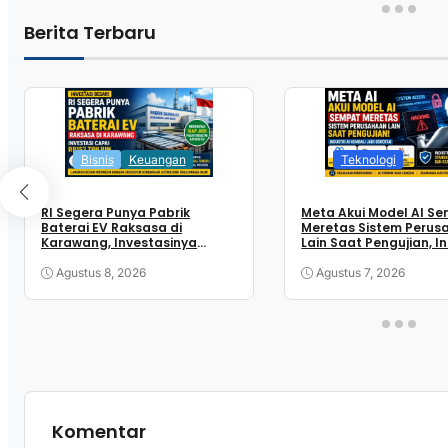
Berita Terbaru
Bisnis
Keuangan
Teknologi
RI Segera Punya Pabrik
Meta Akui Model AI S
Baterai EV Raksasa di
Meretas Sistem Perus
Karawang, Investasinya
Lain Saat Pengujian, In
Capai Rp153 Triliun
AI Kembali Jadi Sorot
Agustus 8, 2026
Agustus 7, 2026
Komentar