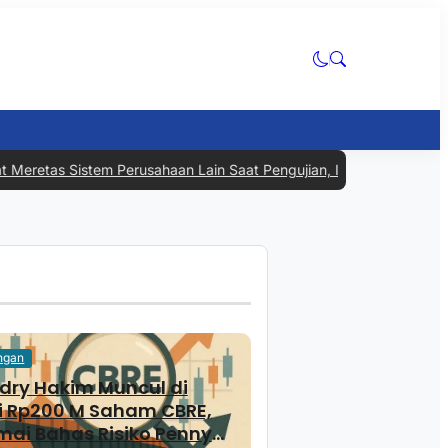
as Sistem Perusahaan Lain Saat Pengujian, Industri AI Kembali Jad
ngan
ry Hakim Muncul di
i Rp200 M Saham CBRE,
mai Bahas Risiko Penny