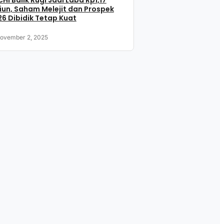
HI Balik Rugi Jadi Laba Rp1,17
liun, Saham Melejit dan Prospek
6 Dibidik Tetap Kuat
ovember 2, 2025