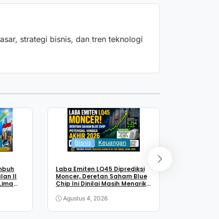
ar, strategi bisnis, dan tren teknologi
Keua
Bisnis
Keuangan
Tahapan M
mbuh
Laba Emiten LQ45 Diprediksi
Dari Verifik
lan II
Moncer, Deretan Saham Blue
sampai Tra
 Lima
Chip Ini Dinilai Masih Menarik
hingga Akhir 2026
Agustus 3
Agustus 4, 2026