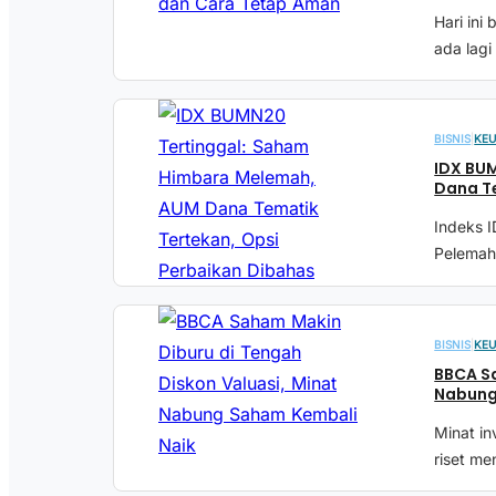
Hari ini
ada lag
BISNIS
|
KE
IDX BU
Dana Te
Indeks I
Pelemah
BISNIS
|
KE
BBCA Sa
Nabung
Minat i
riset me