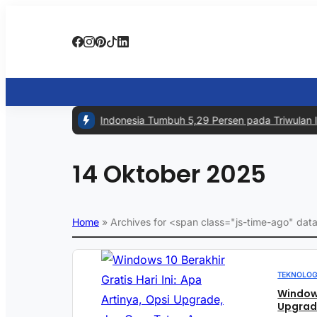
#1 -
Ekonomi Indonesia Tumbuh 5,29 Persen pada Triwulan II 20
14 Oktober 2025
Home
»
Archives for <span class="js-time-ago" d
TEKNOLOG
Windows
Upgrad