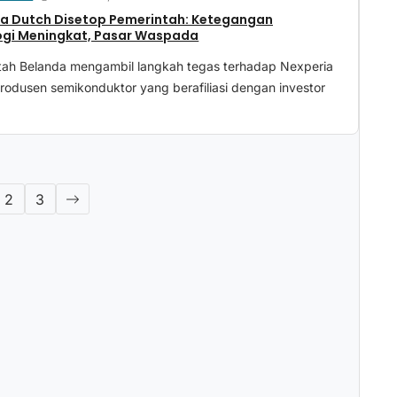
ia Dutch Disetop Pemerintah: Ketegangan
ogi Meningkat, Pasar Waspada
tah Belanda mengambil langkah tegas terhadap Nexperia
rodusen semikonduktor yang berafiliasi dengan investor
2
3