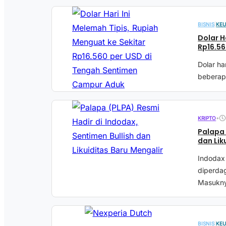
BISNIS
|
KE
Dolar H
Rp16.5
Dolar ha
beberapa
•
KRIPTO
Palapa 
dan Lik
Indodax
diperda
Masukny
BISNIS
|
KE