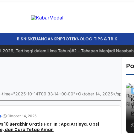
BISNIS
KEUANGAN
KRIPTO
TEKNOLOGI
TIPS & TRIK
26, Tertinggi dalam Lima Tahun
|
#2 -
Tahapan Menjadi Nasabah: Dari 
Po
ata-time="2025-10-14T09:33:14+00:00">Oktober 14, 2025</span>
P
•
Oktober 14, 2025
I
 10 Berakhir Gratis Hari Ini: Apa Artinya, Opsi
e, dan Cara Tetap Aman