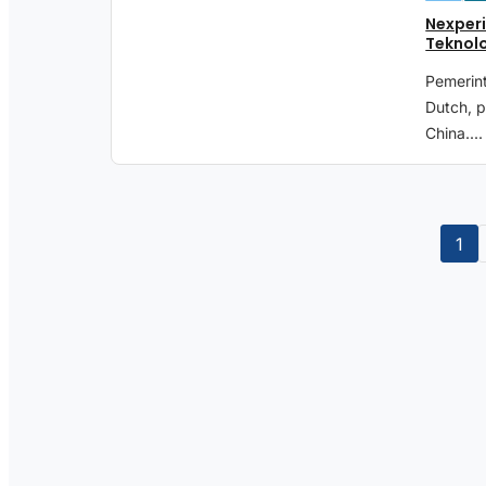
Nexper
Teknol
Pemerin
Dutch, p
China....
1